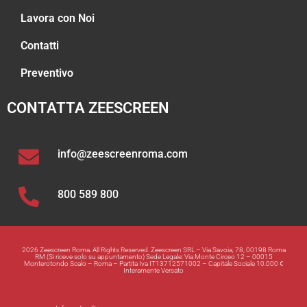
Lavora con Noi
Contatti
Preventivo
CONTATTA ZEESCREEN
info@zeescreenroma.com
800 589 800
2026 Zeescreen Roma. All Rights Reserved. Zeescreen SRL – Via Savoia, 78, 00198 Roma
RM (Si riceve solo su appuntamento) Sede Legale: Via Monte Circeo 12 – 00015
Monterotondo Scalo – Roma – Partita Iva IT13712571002 – Capitale Sociale 10.000 €
Interamente Versato