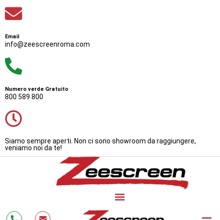
Email
info@zeescreenroma.com
Numero verde Gratuito
800 589 800
Siamo sempre aperti. Non ci sono showroom da raggiungere,
veniamo noi da te!
Bonus Zanzariere 20
Zanzarie
Cos’è 
Testimonianze
Lavora con Noi