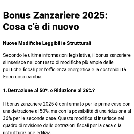
Bonus Zanzariere 2025:
Cosa c’è di nuovo
Nuove Modifiche Leggibili e Strutturali
Secondo le ultime informazioni legislative, il bonus zanzariere
si inserisce nel contesto di modifiche più ampie delle
politiche fiscali per l’efficienza energetica e la sostenibilità.
Ecco cosa cambia:
1.
Detrazione al 50% o Riduzione al 36%?
Il bonus zanzariere 2025 è confermato per le prime case con
una detrazione al 50%, ma con la possibilità di una riduzione al
36% per le seconde case. Questa modifica si inserisce nel
quadro di revisione delle detrazioni fiscali per la casa e la
ristrutturazione edilizia.