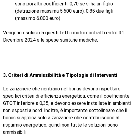
sono poi altri coefficienti: 0,70 se si ha un figlio
(detrazione massima 5.600 euro), 0,85 due figli
(massimo 6.800 euro)
Vengono esclusi da questi tetti i mutui contratti entro 31
Dicembre 2024 e le spese sanitarie mediche.
3.
Criteri di Ammissibilità e Tipologie di Interventi
Le zanzariere che rientrano nel bonus devono rispettare
specifici criteri di efficienza energetica, come il coefficiente
GTOT inferiore a 0,35, e devono essere installate in ambienti
non esposti a nord. Inoltre, è importante sottolineare che il
bonus si applica solo a zanzariere che contribuiscono al
risparmio energetico, quindi non tutte le soluzioni sono
ammissibili.