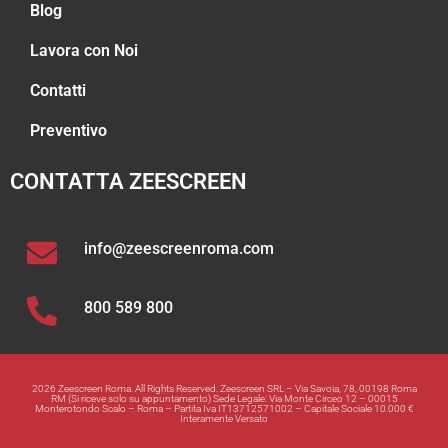
Blog
Lavora con Noi
Contatti
Preventivo
CONTATTA ZEESCREEN
info@zeescreenroma.com
800 589 800
2026 Zeescreen Roma. All Rights Reserved. Zeescreen SRL – Via Savoia, 78, 00198 Roma
RM (Si riceve solo su appuntamento) Sede Legale: Via Monte Circeo 12 – 00015
Monterotondo Scalo – Roma – Partita Iva IT13712571002 – Capitale Sociale 10.000 €
Interamente Versato