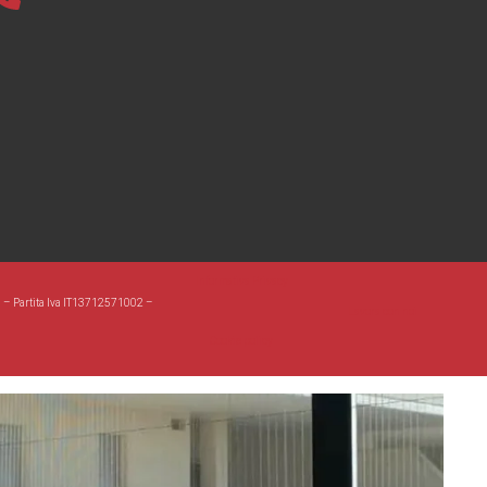
Informativa Privacy
a – Partita Iva IT13712571002 –
Lavora con noi
Cookie policy