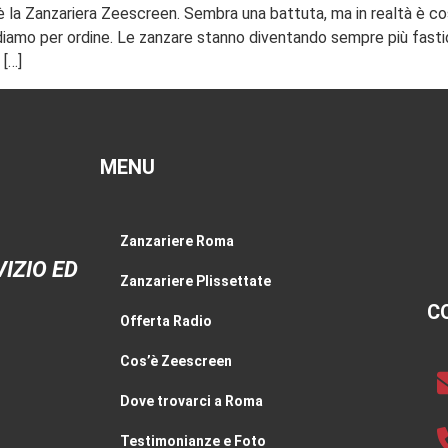
è la Zanzariera Zeescreen. Sembra una battuta, ma in realtà è così
iamo per ordine. Le zanzare stanno diventando sempre più fastid
 […]
MENU
Zanzariere Roma
IZIO ED
Zanzariere Plissettate
C
Offerta Radio
Cos’è Zeescreen
Dove trovarci a Roma
Testimonianze e Foto