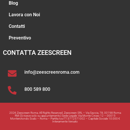
Blog
Lavora con Noi
Contatti
Preventivo
CONTATTA ZEESCREEN
info@zeescreenroma.com
800 589 800
2026 Zeescreen Roma. All Rights Reserved. Zeescreen SRL – Via Savoia, 78, 00198 Roma
RM (Si riceve solo su appuntamento) Sede Legale: Via Monte Circeo 12 – 00015
Monterotondo Scalo – Roma – Partita Iva IT13712571002 – Capitale Sociale 10.000 €
Interamente Versato