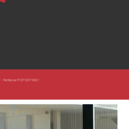
Informativa Privacy
a – Partita Iva IT13712571002 –
Lavora con noi
Cookie policy