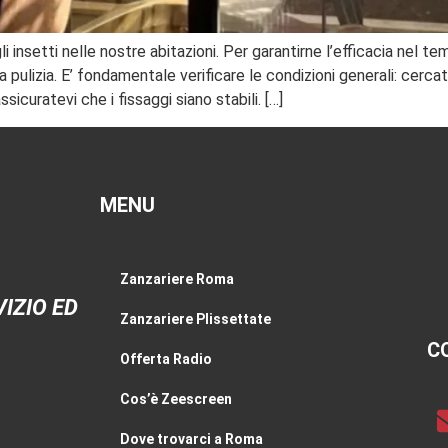
li insetti nelle nostre abitazioni. Per garantirne l’efficacia nel
la pulizia. E’ fondamentale verificare le condizioni generali: cercat
curatevi che i fissaggi siano stabili. […]
MENU
Zanzariere Roma
IZIO ED
Zanzariere Plissettate
C
Offerta Radio
Cos’è Zeescreen
Dove trovarci a Roma