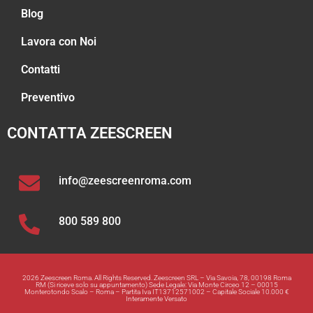
Blog
Lavora con Noi
Contatti
Preventivo
CONTATTA ZEESCREEN
info@zeescreenroma.com
800 589 800
2026 Zeescreen Roma. All Rights Reserved. Zeescreen SRL – Via Savoia, 78, 00198 Roma
RM (Si riceve solo su appuntamento) Sede Legale: Via Monte Circeo 12 – 00015
Monterotondo Scalo – Roma – Partita Iva IT13712571002 – Capitale Sociale 10.000 €
Interamente Versato