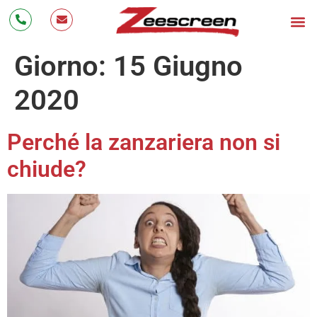
Bonus Zanzariere 20
Zanzarier
Cos’è 
Testimonianze 
Lavora con Noi
Giorno:
15 Giugno
2020
Perché la zanzariera non si
chiude?