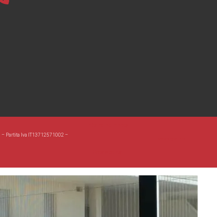
Informativa Privacy
a – Partita Iva IT13712571002 –
Lavora con noi
Cookie policy