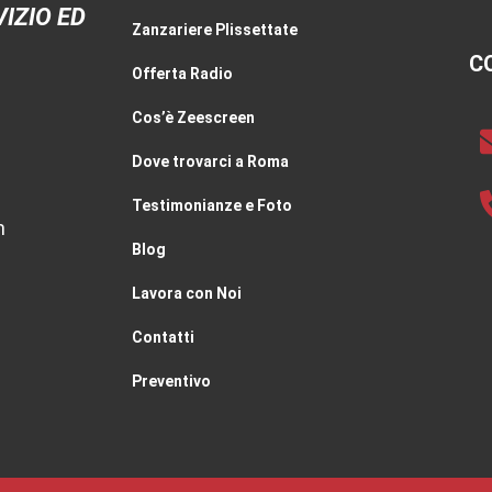
IZIO ED
Zanzariere Plissettate
C
Offerta Radio
Cos’è Zeescreen
Dove trovarci a Roma
Testimonianze e Foto
m
Blog
Lavora con Noi
Contatti
Preventivo