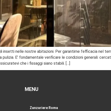
li insetti nelle nostre abitazioni. Per garantirne l’efficacia nel
la pulizia. E’ fondamentale verificare le condizioni generali: cercat
curatevi che i fissaggi siano stabili. […]
MENU
Zanzariere Roma