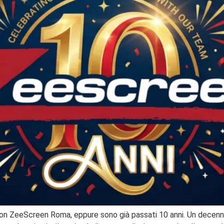
n ZeeScreen Roma, eppure sono già passati 10 anni. Un decennio 