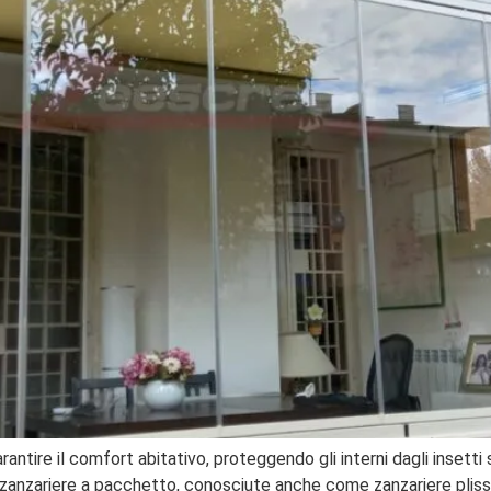
antire il comfort abitativo, proteggendo gli interni dagli insett
e zanzariere a pacchetto, conosciute anche come zanzariere plisset