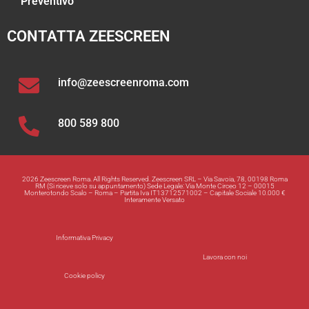
Preventivo
CONTATTA ZEESCREEN
info@zeescreenroma.com
800 589 800
2026 Zeescreen Roma. All Rights Reserved. Zeescreen SRL – Via Savoia, 78, 00198 Roma
RM (Si riceve solo su appuntamento) Sede Legale: Via Monte Circeo 12 – 00015
Monterotondo Scalo – Roma – Partita Iva IT13712571002 – Capitale Sociale 10.000 €
Interamente Versato
Informativa Privacy
Lavora con noi
Cookie policy