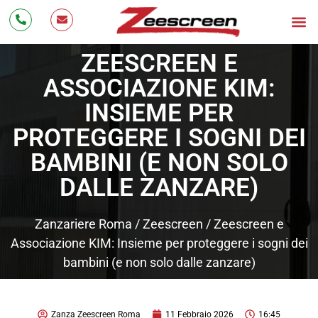
Bonus Zanzariere 20
Zanzarier
Cos’è 
Testimonianze 
Lavora con Noi
ZEESCREEN E
ASSOCIAZIONE KIM:
INSIEME PER
PROTEGGERE I SOGNI DEI
BAMBINI (E NON SOLO
DALLE ZANZARE)
Zanzariere Roma
/
Zeescreen
/
Zeescreen e
Associazione KIM: Insieme per proteggere i sogni dei
bambini (e non solo dalle zanzare)
Zanza Zeescreen Roma
11 Febbraio 2026
16:45