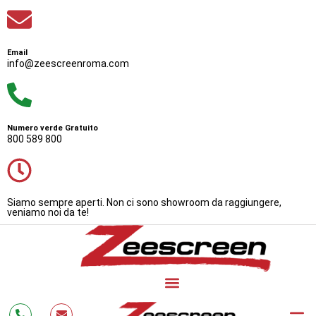
Email
info@zeescreenroma.com
Numero verde Gratuito
800 589 800
Siamo sempre aperti. Non ci sono showroom da raggiungere,
veniamo noi da te!
Bonus Zanzariere 20
Zanzarie
Cos’è 
Testimonianze
Lavora con Noi