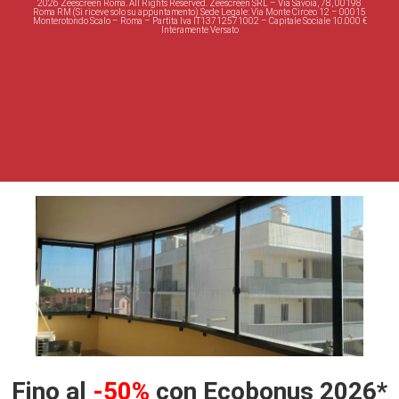
2026 Zeescreen Roma. All Rights Reserved. Zeescreen SRL – Via Savoia, 78, 00198
Roma RM (Si riceve solo su appuntamento) Sede Legale: Via Monte Circeo 12 – 00015
Monterotondo Scalo – Roma – Partita Iva IT13712571002 – Capitale Sociale 10.000 €
Interamente Versato
Informativa Privacy
Lavora con noi
Cookie policy
Fino al
-50%
con Ecobonus 2026*