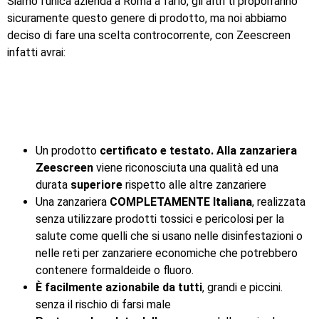
Siamo l’unica azienda a Roma a farlo, gli altri ti proporranno
sicuramente questo genere di prodotto, ma noi abbiamo
deciso di fare una scelta controcorrente, con Zeescreen
infatti avrai:
Un prodotto
certificato e testato. Alla zanzariera
Zeescreen
viene riconosciuta una qualità ed una
durata
superiore
rispetto alle altre zanzariere
Una zanzariera
COMPLETAMENTE Italiana
, realizzata
senza utilizzare prodotti tossici e pericolosi per la
salute come quelli che si usano nelle disinfestazioni o
nelle reti per zanzariere economiche che potrebbero
contenere formaldeide o fluoro.
È facilmente azionabile da tutti
, grandi e piccini.
senza il rischio di farsi male