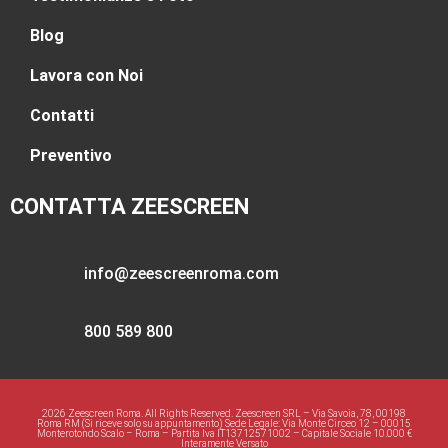
Blog
Lavora con Noi
Contatti
Preventivo
CONTATTA ZEESCREEN
info@zeescreenroma.com
800 589 800
2026 Zeescreen Roma. All Rights Reserved. Zeescreen SRL – Via Savoia, 78, 00198
Roma RM (Si riceve solo su appuntamento) Sede Legale: Via Monte Circeo 12 – 00015
Monterotondo Scalo – Roma – Partita Iva IT13712571002 – Capitale Sociale 10.000 €
Interamente Versato