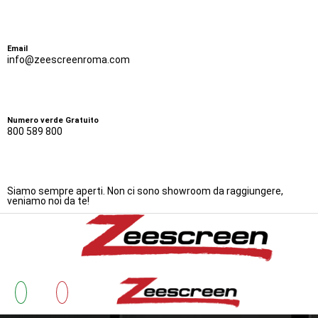
Email
info@zeescreenroma.com
Numero verde Gratuito
800 589 800
Siamo sempre aperti. Non ci sono showroom da raggiungere,
veniamo noi da te!
Bonus Zanzariere 20
Zanzarie
Cos’è 
Testimonianze
Lavora con Noi