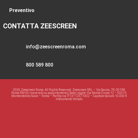
Preventivo
CONTATTA ZEESCREEN
info@zeescreenroma.com
800 589 800
2026 Zeescreen Roma. All Rights Reserved. Zeescreen SRL – Via Savoia, 78, 00198
Roma RM (Si riceve solo su appuntamento) Sede Legale: Via Monte Circeo 12 – 00015
Monterotondo Scalo – Roma – Partita Iva IT13712571002 – Capitale Sociale 10.000 €
Interamente Versato
Informativa Privacy
Lavora con noi
Cookie policy