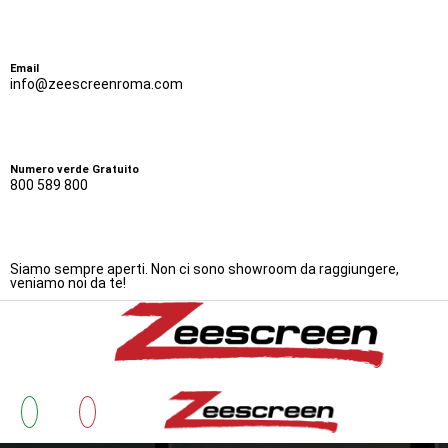
Email
info@zeescreenroma.com
Numero verde Gratuito
800 589 800
Siamo sempre aperti. Non ci sono showroom da raggiungere,
veniamo noi da te!
Bonus Zanzariere 20
Zanzarie
Cos’è 
Testimonianze
Lavora con Noi