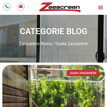
Bonus Zanzariere 20
Zanzarier
Cos’è 
Testimonianze 
Lavora con Noi
CATEGORIE BLOG
Zanzariere Roma
/
Guida Zanzariere
GUIDA ZANZARIERE