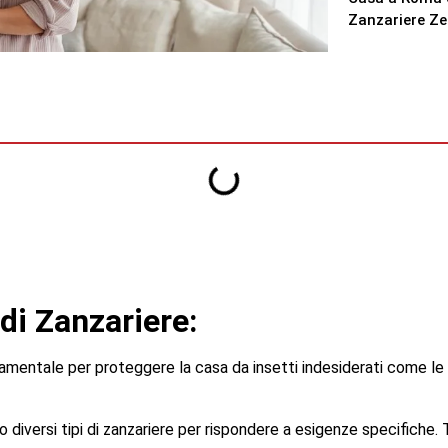
Zanzariere Z
di Zanzariere:
amentale per proteggere la casa da insetti indesiderati come le
 diversi tipi di zanzariere per rispondere a esigenze specifiche. 