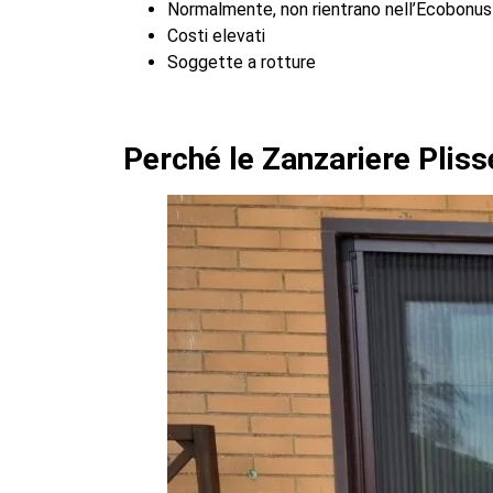
Normalmente, non rientrano nell’Ecobonus
Costi elevati
Soggette a rotture
Perché le Zanzariere Pliss