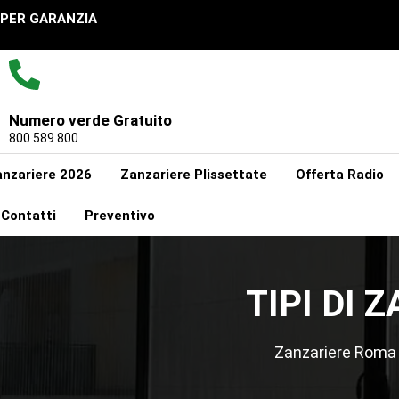
UPER GARANZIA
Numero verde Gratuito
800 589 800
nzariere 2026
Zanzariere Plissettate
Offerta Radio
Contatti
Preventivo
TIPI DI
Zanzariere Roma