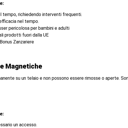
e:
il tempo, richiedendo interventi frequenti.
efficacia nel tempo.
sser pericolosa per bambini e adulti
i prodotti fuori dalla UE
 Bonus Zanzariere
re Magnetiche
manente su un telaio e non possono essere rimosse o aperte. Sono
e:
essario un accesso.