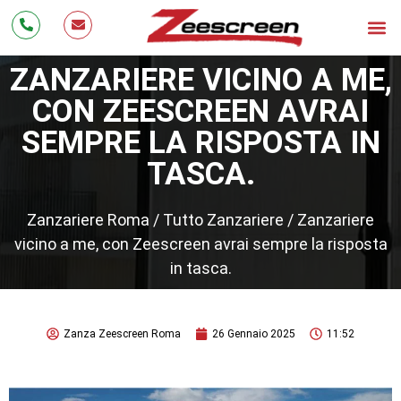
Bonus Zanzariere 20
Zanzarie
Cos’è 
Testimonianze
Lavora con Noi
ZANZARIERE VICINO A ME,
CON ZEESCREEN AVRAI
SEMPRE LA RISPOSTA IN
TASCA.
Zanzariere Roma
/
Tutto Zanzariere
/
Zanzariere
vicino a me, con Zeescreen avrai sempre la risposta
in tasca.
Zanza Zeescreen Roma
26 Gennaio 2025
11:52