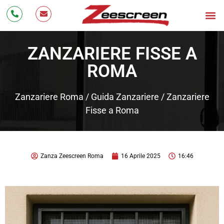
Bonus Zanzariere 20
Zanzarier
Cos’è 
Testimonianze 
Lavora con Noi
ZANZARIERE FISSE A
ROMA
Zanzariere Roma
/
Guida Zanzariere
/
Zanzariere
Fisse a Roma
Zanza Zeescreen Roma
16 Aprile 2025
16:46