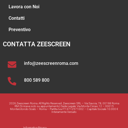
Lavora con Noi
Contatti
Preventivo
CONTATTA ZEESCREEN
info@zeescreenroma.com
800 589 800
2026 Zeescreen Roma. All Rights Reserved. Zeescreen SRL – Via Savoia, 78, 00198 Roma
RM (Si riceve solo su appuntamento) Sede Legale: Via Monte Circeo 12 – 00015
Monterotondo Scalo – Roma – Partita Iva IT13712571002 – Capitale Sociale 10.000 €
Interamente Versato
Informativa Privacy