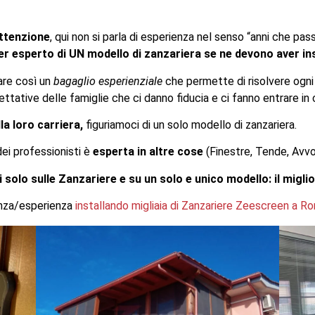
ttenzione
, qui non si parla di esperienza nel senso “anni che p
er esperto di UN modello di zanzariera se ne devono aver in
eare così un
bagaglio esperienziale
che permette di risolvere ogni 
ttative delle famiglie che ci danno fiducia e ci fanno entrare in 
la loro carriera,
figuriamoci di un solo modello di zanzariera.
ei professionisti è
esperta in altre cose
(Finestre, Tende, Avvol
solo sulle Zanzariere e su un solo e unico modello: il miglio
nza/esperienza
installando migliaia di Zanzariere Zeescreen a R