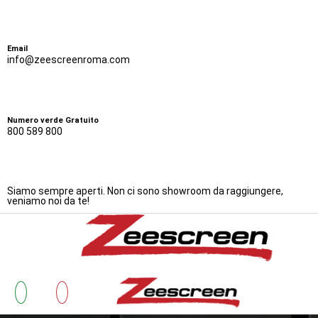
Email
info@zeescreenroma.com
Numero verde Gratuito
800 589 800
Siamo sempre aperti. Non ci sono showroom da raggiungere,
veniamo noi da te!
Bonus Zanzariere 20
Zanzarie
Cos’è 
Testimonianze
Lavora con Noi