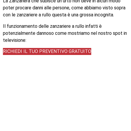
La Zanzariera che subisce un urto non deve in alcun modo
poter procare danni alle persone, come abbiamo visto sopra
con le zanzariere a rullo questa è una grossa incognita.
Il funzionamento delle zanzariere a rullo infatti è
potenzialmente dannoso come mostriamo nel nostro spot in
televisione:
RICHIEDI IL TUO PREVENTIVO GRATUITO