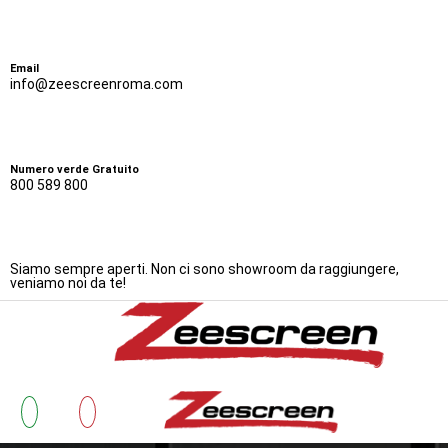
Email
info@zeescreenroma.com
Numero verde Gratuito
800 589 800
Siamo sempre aperti. Non ci sono showroom da raggiungere,
veniamo noi da te!
Bonus Zanzariere 20
Zanzarie
Cos’è 
Testimonianze
Lavora con Noi