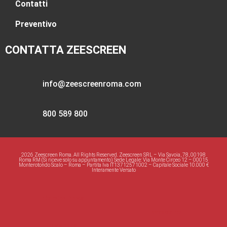
Contatti
Preventivo
CONTATTA ZEESCREEN
info@zeescreenroma.com
800 589 800
2026 Zeescreen Roma. All Rights Reserved. Zeescreen SRL – Via Savoia, 78, 00198
Roma RM (Si riceve solo su appuntamento) Sede Legale: Via Monte Circeo 12 – 00015
Monterotondo Scalo – Roma – Partita Iva IT13712571002 – Capitale Sociale 10.000 €
Interamente Versato
Informativa Privacy
Lavora con noi
Cookie policy