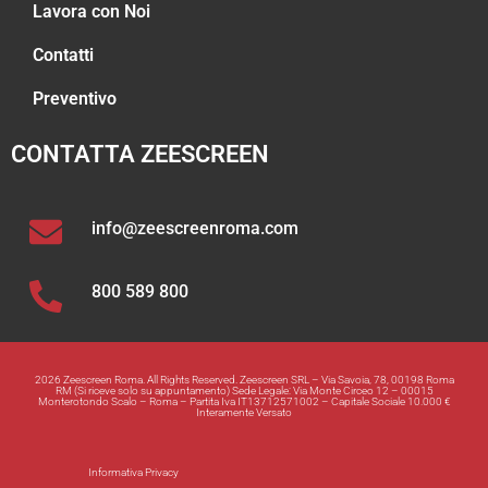
Lavora con Noi
Contatti
Preventivo
CONTATTA ZEESCREEN
info@zeescreenroma.com
800 589 800
2026 Zeescreen Roma. All Rights Reserved. Zeescreen SRL – Via Savoia, 78, 00198 Roma
RM (Si riceve solo su appuntamento) Sede Legale: Via Monte Circeo 12 – 00015
Monterotondo Scalo – Roma – Partita Iva IT13712571002 – Capitale Sociale 10.000 €
Interamente Versato
Informativa Privacy