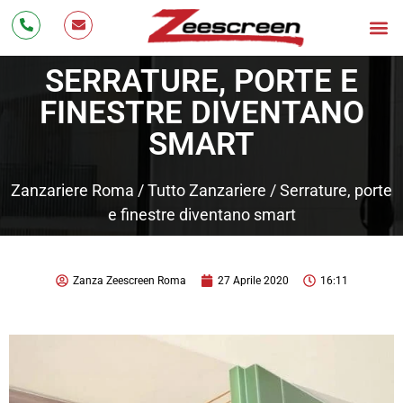
Bonus Zanzariere 20
Zanzarier
Cos’è 
Testimonianze 
Lavora con Noi
SERRATURE, PORTE E
FINESTRE DIVENTANO
SMART
Zanzariere Roma
/
Tutto Zanzariere
/
Serrature, porte
e finestre diventano smart
Zanza Zeescreen Roma
27 Aprile 2020
16:11