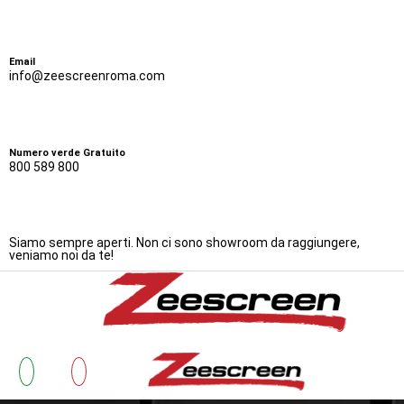
Email
info@zeescreenroma.com
Numero verde Gratuito
800 589 800
Siamo sempre aperti. Non ci sono showroom da raggiungere,
veniamo noi da te!
Bonus Zanzariere 20
Zanzarie
Cos’è 
Testimonianze
Lavora con Noi