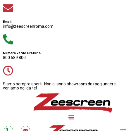
Email
info@zeescreenroma.com
Numero verde Gratuito
800 589 800
Siamo sempre aperti. Non ci sono showroom da raggiungere,
veniamo noi da te!
Bonus Zanzariere 20
Zanzarie
Cos’è 
Testimonianze
Lavora con Noi